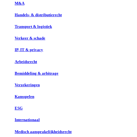
M&A
Handels- & distributierecht
Transport & logistiek
Verkeer & schade
IP, IT & privacy
Arbeidsrecht
Bemiddeling & arbitrage
Verzekeringen
Kansspelen
ESG
Internationaal
Medisch aansprakelijkheidsrecht