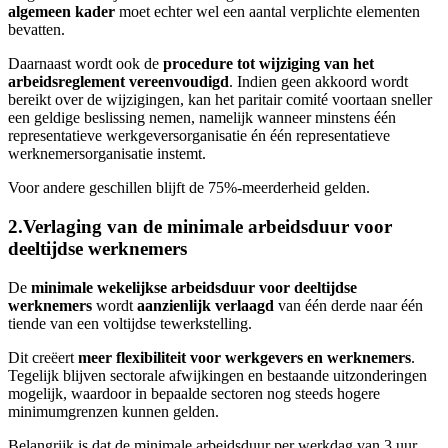
algemeen kader
moet echter wel een aantal verplichte elementen
bevatten.
Daarnaast wordt ook de
procedure tot wijziging van het
arbeidsreglement vereenvoudigd
. Indien geen akkoord wordt
bereikt over de wijzigingen, kan het paritair comité voortaan sneller
een geldige beslissing nemen, namelijk wanneer minstens één
representatieve werkgeversorganisatie én één representatieve
werknemersorganisatie instemt.
Voor andere geschillen blijft de 75%-meerderheid gelden.
2.Verlaging van de minimale arbeidsduur voor
deeltijdse werknemers
De
minimale wekelijkse arbeidsduur voor deeltijdse
werknemers
wordt
aanzienlijk verlaagd
van één derde naar één
tiende van een voltijdse tewerkstelling.
Dit creëert
meer flexibiliteit voor werkgevers en werknemers
.
Tegelijk blijven sectorale afwijkingen en bestaande uitzonderingen
mogelijk, waardoor in bepaalde sectoren nog steeds hogere
minimumgrenzen kunnen gelden.
Belangrijk is dat de minimale arbeidsduur per werkdag van 3 uur