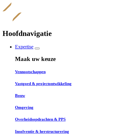
Overslaan
en
naar
de
inhoud
Hoofdnavigatie
gaan
Expertise
Maak uw keuze
Vennootschappen
Vastgoed & projectontwikkeling
Bouw
Omgeving
Overheidsopdrachten & PPS
Insolventie & herstructurering