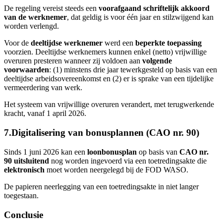
De regeling vereist steeds een
voorafgaand schriftelijk akkoord
van de werknemer
, dat geldig is voor één jaar en stilzwijgend kan
worden verlengd.
Voor de
deeltijdse werknemer
werd een
beperkte toepassing
voorzien. Deeltijdse werknemers kunnen enkel (netto) vrijwillige
overuren presteren wanneer zij voldoen aan
volgende
voorwaarden
: (1) minstens drie jaar tewerkgesteld op basis van een
deeltijdse arbeidsovereenkomst en (2) er is sprake van een tijdelijke
vermeerdering van werk.
Het systeem van vrijwillige overuren verandert, met terugwerkende
kracht, vanaf 1 april 2026.
7.Digitalisering van bonusplannen (CAO nr. 90)
Sinds 1 juni 2026 kan een
loonbonusplan
op basis van
CAO nr.
90 uitsluitend
nog worden ingevoerd via een toetredingsakte die
elektronisch
moet worden neergelegd bij de FOD WASO.
De papieren neerlegging van een toetredingsakte in niet langer
toegestaan.
Conclusie