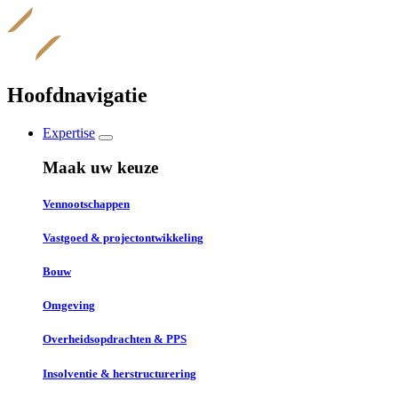
Overslaan
en
naar
de
inhoud
Hoofdnavigatie
gaan
Expertise
Maak uw keuze
Vennootschappen
Vastgoed & projectontwikkeling
Bouw
Omgeving
Overheidsopdrachten & PPS
Insolventie & herstructurering