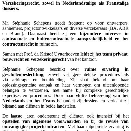
Verzekeringsrecht, zowel in Nederlandstalige als Franstalige
dossiers.
Mr. Stéphanie Schepens treedt frequent op voor ontwerpers,
aannemers, projectontwikkelaars en diverse verzekeraars (BA, ABR
en Brand). Daarnaast heeft zij een
bijzondere interesse in
contractuele en buitencontractuele aansprakelijkheid en het
contractenrecht
in ruime zin.
Samen met Prof. dr. Kristof Uytterhoeven
leidt
zij het
team privaat
bouwrecht en verzekeringsrecht
van het kantoor.
Stéphanie Schepens beschikt over
ruime ervaring in
geschillenbeslechting
, zowel via gerechtelijke procedures als
via arbitrage en bemiddeling. Zij staat bekend om haar
oplossingsgerichte aanpak en haar vermogen om uiteenlopende
belangen te verzoenen, met name bij complexe gerechtelijke
expertises en procedures. Door haar
vlotte beheersing van het
Nederlands en het Frans
behandelt zij dossiers en verleent zij
bijstand aan cliënten in beide landstalen.
De laatste jaren ondersteunt zij cliënten ook intensief bij het
opstellen van algemene voorwaarden
en bij de
revisie van
omvangrijke projectcontracten
. Met haar uitgebreide ervaring is