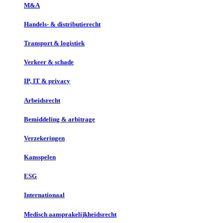
M&A
Handels- & distributierecht
Transport & logistiek
Verkeer & schade
IP, IT & privacy
Arbeidsrecht
Bemiddeling & arbitrage
Verzekeringen
Kansspelen
ESG
Internationaal
Medisch aansprakelijkheidsrecht